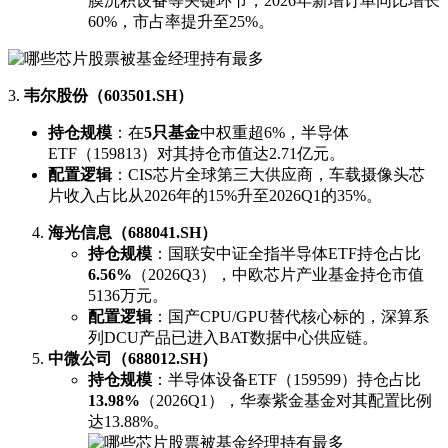
膜沉积设备等关键环节，2026年新增订单同比增长
60%，市占率提升至25%。
3.
韦尔股份（603501.SH）
持仓规模
：在
5只基金
中权重超6%，半导体
ETF（159813）对其持仓市值达2.71亿元。
配置逻辑
：CIS芯片全球第三大供应商，车载摄像头芯
片收入占比从2026年的15%升至2026Q1的35%。
海光信息（688041.SH）
持仓规模
：国联安中证全指半导体ETF持仓占比
6.56%
（2026Q3），中欧芯片产业基金持仓市值
5136万元。
配置逻辑
：国产CPU/GPU替代核心标的，深算系
列DCU产品已进入BAT数据中心供应链。
中微公司（688012.SH）
持仓规模
：半导体设备ETF（159599）持仓占比
13.98%
（2026Q1），华泰紫金基金对其配置比例
达13.88%。