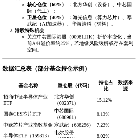
核心仓位（60%）
：北方华创（设备）、中芯国
际（代工）；
卫星仓位（40%）
：海光信息（算力芯片）、寒
武纪（AI加速器）、华海清科（材料）。
港股特殊机会
关注中芯国际港股（00981.HK）折价率变化，当
前A/H溢价率约25%，若地缘风险缓解或存在套利
空间。
数据汇总表（部分基金持仓示例）
持仓占
数据来
基金名称
重仓股（代码）
比
源
北方华创
招商中证半导体产业
15.12%
ETF
（002371）
中芯国际
国泰CES芯片ETF
8.13%
（688981）
中欧芯片产业指数基金
寒武纪（688256）
7.23%
韦尔股份
半导体ETF（159813）
8.02%