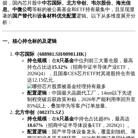
据，国内芯片股中
中芯国际、北方华创、韦尔股份、海光信
息、中微公司
等标的被公募基金和ETF持有最集中，且呈现显
著的
国产替代
和
设备材料优先配置
逻辑。以下从多维度展开分
析：
一、核心持仓标的及逻辑
中芯国际（688981.SH/00981.HK）
持仓规模
：在
8只基金
中位列前三大重仓股，最高
持仓占比达
15.12%
（招商中证半导体产业ETF，
2026Q4），且国泰CES芯片ETF对其港股持仓市值
达12.15亿元。
配置逻辑
：中国最大晶圆代工厂，14nm以下先进
制程突破后获政策补贴，2026年产能利用率回升至
85%以上，叠加华为等客户订单放量。
北方华创（002371.SZ）
持仓规模
：在
6只基金
中持仓占比超8%，最高达
18.67%
（招商中证半导体设备ETF，2026Q1）。
配置逻辑
：国产半导体设备龙头，覆盖刻蚀机、薄