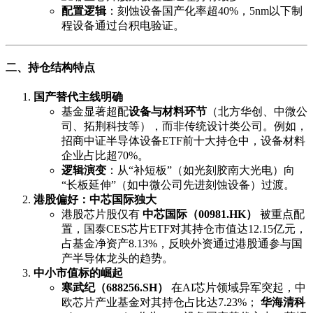
配置逻辑
：刻蚀设备国产化率超40%，5nm以下制
程设备通过台积电验证。
二、持仓结构特点
国产替代主线明确
基金显著超配
设备与材料环节
（北方华创、中微公
司、拓荆科技等），而非传统设计类公司。例如，
招商中证半导体设备ETF前十大持仓中，设备材料
企业占比超70%。
逻辑演变
：从“补短板”（如光刻胶南大光电）向
“长板延伸”（如中微公司先进刻蚀设备）过渡。
港股偏好：中芯国际独大
港股芯片股仅有
中芯国际（00981.HK）
被重点配
置，国泰CES芯片ETF对其持仓市值达12.15亿元，
占基金净资产8.13%，反映外资通过港股通参与国
产半导体龙头的趋势。
中小市值标的崛起
寒武纪（688256.SH）
在AI芯片领域异军突起，中
欧芯片产业基金对其持仓占比达7.23%；
华海清科