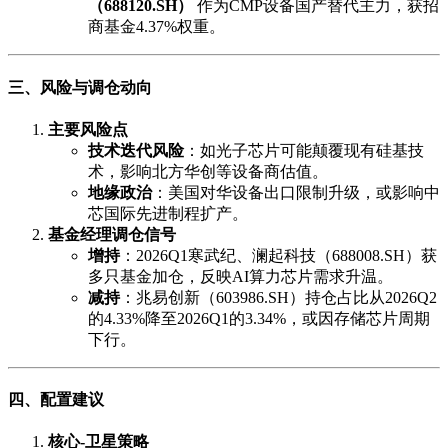
（688120.SH）
作为CMP设备国产替代主力，获招
商基金4.37%权重。
三、风险与调仓动向
主要风险点
技术迭代风险
：如光子芯片可能颠覆现有硅基技
术，影响北方华创等设备商估值。
地缘政治
：美国对华设备出口限制升级，或影响中
芯国际先进制程扩产。
基金经理调仓信号
增持
：2026Q1寒武纪、澜起科技（688008.SH）获
多只基金加仓，反映AI算力芯片需求升温。
减持
：兆易创新（603986.SH）持仓占比从2026Q2
的4.33%降至2026Q1的3.34%，或因存储芯片周期
下行。
四、配置建议
核心-卫星策略