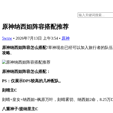
原神纳西妲阵容搭配推荐
5wxw
•
2026年7月13日 上午3:54
•
原神
原神纳西妲阵容怎么搭配
?草神现在已经可以加入旅行者的队
攻略
。
原神纳西妲阵容怎么搭配：
PS：仅展示DPS较高的几种配队。
刻晴主C
刻晴+皇女+纳西妲+枫原万叶，刻晴雾切、纳西妲2命，8.25万D
八重神子/提纳里主C