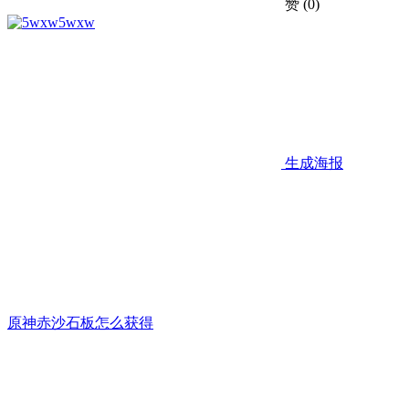
赞
(0)
5wxw
生成海报
原神赤沙石板怎么获得