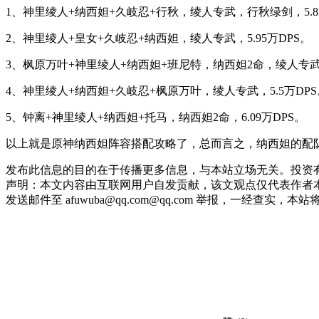
1、神里绫人+纳西妲+久岐忍+行秋，绫人专武，行秋绿剑，5.83
2、神里绫人+皇女+久岐忍+纳西妲，绫人专武，5.95万DPS。
3、枫原万叶+神里绫人+纳西妲+班尼特，纳西妲2命，绫人专武，6
4、神里绫人+纳西妲+久岐忍+枫原万叶，绫人专武，5.5万DPS
5、钟离+神里绫人+纳西妲+托马，纳西妲2命，6.09万DPS。
以上就是原神纳西妲阵容搭配攻略了，总而言之，纳西妲的配队
发布此信息的目的在于传播更多信息，与本站立场无关。投资
声明：本文内容由互联网用户自发贡献，该文观点仅代表作者本
发送邮件至 afuwuba@qq.com@qq.com 举报，一经查实，本站将立刻