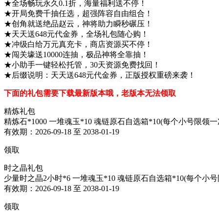
★全场畅玩永久0.1折，海量福利送不停！
★开局免费千抽任选，超强阵容自由组合！
★创角就送绝品赵云，神将助力瞬秒碾压！
★天天送648元代金券，全场礼包随心购！
★冲级白给万元真充卡，商店资源买不停！
★闯关壕送10000连抽，极品神将全靠抽！
★小助手一键轻松托管，30天资源免费找回！
★后缀说明：天天送648元代金券，正版授权重磅来袭！
下面的礼包需要下载最新版本哦，老版本无法领取
精炼礼包
精炼石*1000 一堆魂玉*10 魂链原石自选箱*10(每个小号限领一
有效期：2026-09-18 至 2038-01-19
领取
时之晶礼包
少量时之晶2小时*6 一堆魂玉*10 魂链原石自选箱*10(每个小
有效期：2026-09-18 至 2038-01-19
领取