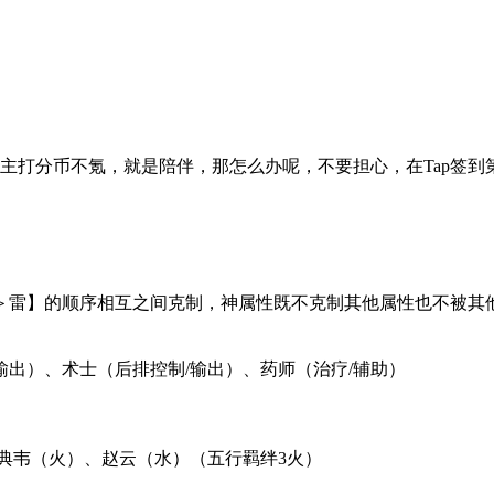
是主打
分币不氪，就是陪伴
，那怎么办呢，不要担心，在Tap签
＞
雷
】的顺序相互之间克制，
神
属性既不克制其他属性也不被其
出）、术士（后排控制/输出）、药师（治疗/辅助）
典韦（火）
、
赵云（水）
（五行羁绊
3火
）