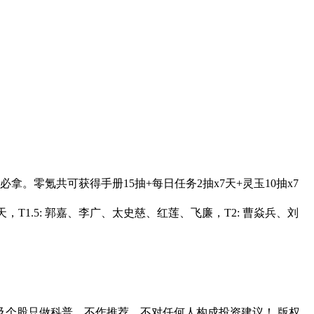
。零氪共可获得手册15抽+每日任务2抽x7天+灵玉10抽x7
天，T1.5: 郭嘉、李广、太史慈、红莲、飞廉，T2: 曹焱兵、刘
个股只做科普，不作推荐，不对任何人构成投资建议！ 版权