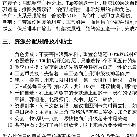
雷震子
：启航赛季主推必上。Tap签到送一个，爬塔100层送
郭逍遥
：推图免费获得，治疗加解控，非常好用的辅助角色。
李广
：火系最强输出，普攻带AOE，高命中，破甲加高爆伤。
典韦
：自带减伤回复的坦克，非常好用，而且后面还能白嫖到
赵云
：保后排李广输出，打架搅屎棍，预约奖励送一个，完成
三、资源分配思路及小贴士
角色养成：
不要害怕浪费材料，重置会
返还100%养成材
心愿选择：
100抽后开启心愿，只能选择
3个不同五行
的角
赛季币兑换：
赛季商店优先
清空神将碎片自选
，性价比最
工会币兑换：
先留着，等工会商店升到3级换神器碎片
魂玉：
攒着，用来抽限时招募。第一天推图开启限时招募后，
天+试炼每日伤害1抽x7天，共计
106抽
，建议抽满，哪怕
千抽自选：
有上面阵容中的卡就选上面的卡，没有的话按
羽禅、郭逍遥、北落师门、典韦、赵云、韩信）
资源副本：
每日次数有限
，
建议推图到卡关时再去打，如
每日密令：
主界面左上角“攻略站‘’有
每日密令
，加个群
公会：
找活跃一点的，尽快把商店升级起来才是关键
共鸣神石：
想好了再往进放卡，取下来再放要
冷却一小时
发布此信息的目的在于传播更多信息，与本站立场无关。投资