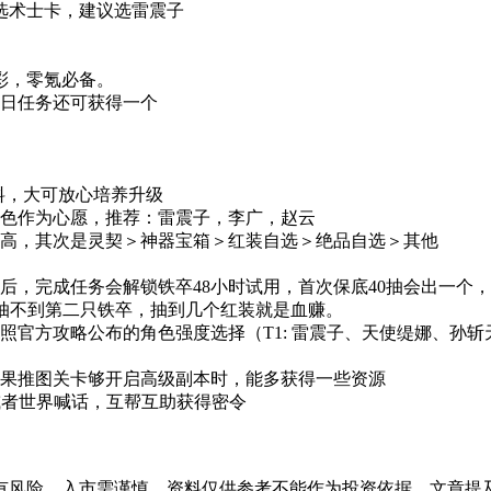
自选术士卡，建议选雷震子
彩，零氪必备。
7日任务还可获得一个
料
，大可放心培养升级
色作为心愿，推荐：
雷震子
，
李广
，
赵云
高，其次是
灵契＞神器宝箱＞红装自选＞绝品自选＞其他
完成任务会解锁铁卒48小时试用，首次保底40抽会出一个，必拿
抽不到第二只铁卒，抽到几个红装就是血赚。
照
官方攻略公布的角色强度选择
（T1: 雷震子、天使缇娜、孙斩
果推图关卡够开启高级副本时，能多获得一些资源
或者世界喊话，互帮互助获得密令
有风险，入市需谨慎。资料仅供参考不能作为投资依据，文章提及