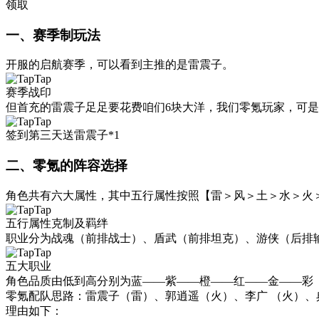
领取
一、赛季制玩法
开服的启航赛季，可以看到主推的是
雷震子
。
赛季战印
但首充的
雷震子
足足要花费咱们6块大洋，我们零氪玩家，可
签到第三天送雷震子*1
二、零氪的阵容选择
角色共有六大属性，其中五行属性按照【
雷＞
风＞
土＞
水＞
火
五行属性克制及羁绊
职业分为战魂（前排战士）、盾武（前排坦克）、游侠（后排输
五大职业
角色品质由低到高分别为
蓝
——
紫
——
橙
——
红
——
金
——
彩
零氪配队思路：
雷震子（雷）
、
郭逍遥（火）
、
李广 （火）
、
理由如下：