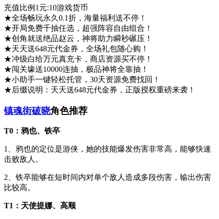
充值比例1元:10游戏货币
★全场畅玩永久0.1折，海量福利送不停！
★开局免费千抽任选，超强阵容自由组合！
★创角就送绝品赵云，神将助力瞬秒碾压！
★天天送648元代金券，全场礼包随心购！
★冲级白给万元真充卡，商店资源买不停！
★闯关壕送10000连抽，极品神将全靠抽！
★小助手一键轻松托管，30天资源免费找回！
★后缀说明：天天送648元代金券，正版授权重磅来袭！
镇魂街破晓
角色推荐
T0：鸦也、铁卒
1、鸦也的定位是游侠，她的技能爆发伤害非常高，能够快速
击败敌人。
2、铁卒能够在短时间内对单个敌人造成多段伤害，输出伤害
比较高。
T1：天使提娜、高顺