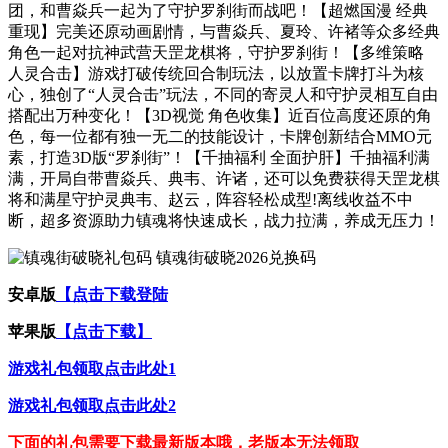
团，和曹焱兵一起为了守护罗刹街而战吧！【超燃国漫 经典
重现】完美还原动画剧情，与曹焱兵、夏玲、许褚等众多经典
角色一起对抗神武营天罡龙棋将，守护罗刹街！【多维策略
人灵合击】游戏打破传统回合制玩法，以放置卡牌打斗为核
心，独创了“人灵合击”玩法，不同的寄灵人和守护灵相互自由
搭配出万种变化！【3D视觉 角色收集】近百位高度还原的角
色，每一位都有独一无二的技能设计，卡牌创新结合MMO元
素，打造3D版“罗刹街”！【千抽福利 全面护肝】千抽福利满
满，开局自带曹焱兵、典韦、许诸，还可以免费获得天罡龙棋
将和满星守护灵典韦、赵云，阵容轻松成型!离线收益不中
断，超多资源助力镇魂将快速成长，战力拉满，养成无压力！
安卓版
【点击下载登陆
苹果版
【点击下载】
游戏礼包领取点击此处1
游戏礼包领取点击此处2
下面的礼包需要下载最新版本哦，老版本无法领取