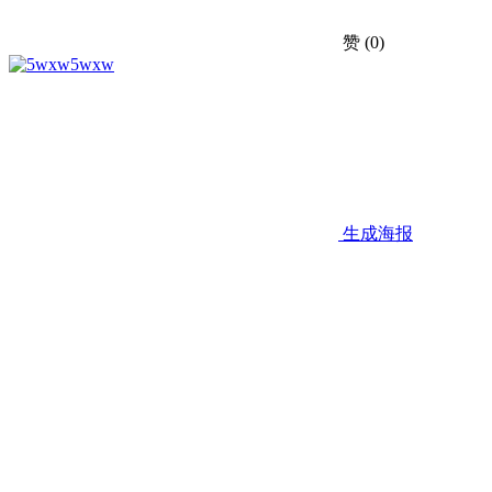
赞
(0)
5wxw
生成海报