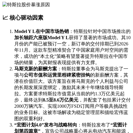
📈 核心驱动因素
​Model Y L在中国市场热销​
​：特斯拉针对中国市场推出的​
加长轴距六座版Model Y L​
​获得了显著的市场成功。其10
月份的产能已被预订一空，新订单的交付排期已到2026
年11月。这款车型精准契合了中国家庭用户对空间的需
求，成功的“本土化”策略有望显著提升特斯拉在中国市
场的销量，为其财报表现提供有力支撑。
​马斯克新的薪酬方案​
​：特斯拉董事会为马斯克提出了一
项与​
​公司市值和运营里程碑紧密挂钩​
​的新薪酬方案，其
潜在价值巨大。该方案旨在将马斯克的个人利益与公司
的长期发展深度绑定，激励其未来十年继续领导特斯
拉。方案要求特斯拉市值需从当前的约1.3万亿美元起
步，最终达到​
​8.5至8.6万亿美元​
​，并配套了包括累计交付
2000万辆汽车、实现1000万FSD订阅用户等极具挑战性
的业务目标。这被市场解读为稳定管理层和描绘宏伟蓝
图的双重利好。
​“宏图计划4.0”发布与战略转向​
​：特斯拉发布了​
​“宏图计
划第四篇章”​
​，宣告公司战略重心将从电动汽车和能源，