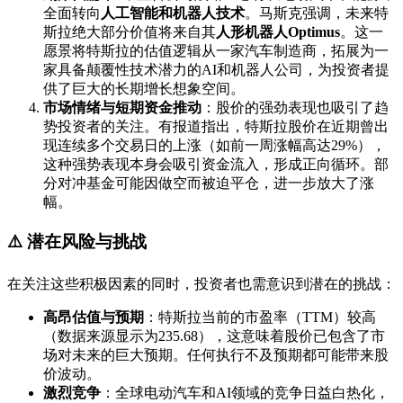
全面转向​
​人工智能和机器人技术​
​。马斯克强调，未来特
斯拉绝大部分价值将来自其​
​人形机器人Optimus​
​。这一
愿景将特斯拉的估值逻辑从一家汽车制造商，拓展为一
家具备颠覆性技术潜力的AI和机器人公司，为投资者提
供了巨大的长期增长想象空间。
​市场情绪与短期资金推动​
​：股价的强劲表现也吸引了趋
势投资者的关注。有报道指出，特斯拉股价在近期曾出
现连续多个交易日的上涨（如前一周涨幅高达29%），
这种强势表现本身会吸引资金流入，形成正向循环。部
分对冲基金可能因做空而被迫平仓，进一步放大了涨
幅。
⚠️ 潜在风险与挑战
在关注这些积极因素的同时，投资者也需意识到潜在的挑战：
​高昂估值与预期​
​：特斯拉当前的市盈率（TTM）较高
（数据来源显示为235.68），这意味着股价已包含了市
场对未来的巨大预期。任何执行不及预期都可能带来股
价波动。
​激烈竞争​
​：全球电动汽车和AI领域的竞争日益白热化，