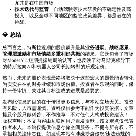
尤其是在中国市场。
​技术迭代与监管​
​：自动驾驶等技术研发的不确定性及高
投入，以及全球不同地区的监管政策差异，都是潜在的
挑战。
💎 总结
总而言之，特斯拉近期的股价飙升是其​
​业务进展、战略愿景、
管理层激励和市场情绪多重利好共振​
​的结果。它既包含了市场
对Model Y L短期提振销期的认可，也反映了对马斯克领导下
的特斯拉向AI和机器人公司长期转型的乐观定价。
然而，未来的股价表现最终将取决于这些宏大的愿景能否转化
为实实在在的财务业绩和市场份额。投资者在乐观的同时，保
持一份审慎，关注其目标达成的进展是必要的。
发布此信息的目的在于传播更多信息，与本站立场无关。投资
有风险，入市需谨慎。资料仅供参考不能作为投资依据，文章
提及个股只做科普，不作推荐，不对任何人构成投资建议！
版权声明：本文内容由互联网用户自发贡献，该文观点仅代表
作者本人。本站仅提供信息存储空间服务，不拥有所有权，不
承担相关法律责任。如发现本站有涉嫌抄袭侵权/违法违规的