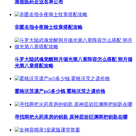
港股医药企业名单公布
非匿名指令夜骑士纹章搭配攻略
斗罗大陆武魂觉醒朔月循光第八章阵容怎么搭配 朔月循
光第八章搭配攻略
霍格沃茨遗产ps5多少钱 霍格沃茨之遗价格
寻找两把火药库房的钥匙 原神层岩巨渊两把钥匙在哪