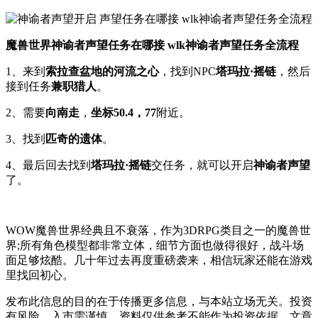
魔兽世界神谕者声望任务在哪接 wlk神谕者声望任务全流程
1、来到
索拉查盆地的河流之心
，找到NPC
塔玛拉·摇链
，然后
接到任务
兼职猎人
。
2、需要
向南走
，
坐标50.4，77
附近。
3、找到
匹奇的遗体
。
4、最后回去找到
塔玛拉·摇链
交任务，就可以开启
神谕者声望
了。
WOW魔兽世界经典且不衰落，作为3DRPG类目之一的魔兽世
界;所有角色模型都非常立体，细节方面也做得很好，战斗场
面足够炫酷。几十年过去再度重磅袭来，相信玩家还能在游戏
里找回初心。
发布此信息的目的在于传播更多信息，与本站立场无关。投资
有风险，入市需谨慎。资料仅供参考不能作为投资依据，文章