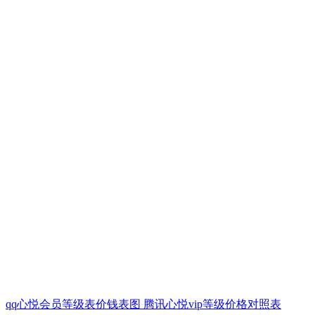
qq心悦会员等级表价钱表图 腾讯心悦vip等级价格对照表