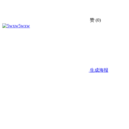
赞
(0)
5wxw
生成海报