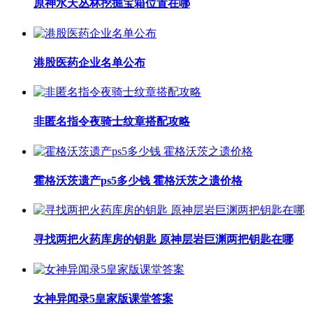
原神水天丛林挖掘宝箱位置在哪
港股医药企业名单公布
非匿名指令夜骑士纹章搭配攻略
霍格沃茨遗产ps5多少钱 霍格沃茨之遗价格
寻找两把火药库房的钥匙 原神层岩巨渊两把钥匙在哪
女神异闻录5皇家版课堂答案