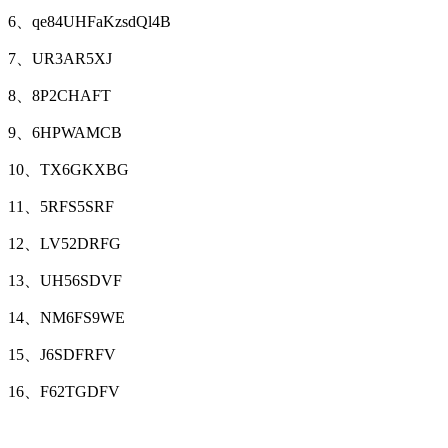
6、qe84UHFaKzsdQl4B
7、UR3AR5XJ
8、8P2CHAFT
9、6HPWAMCB
10、TX6GKXBG
11、5RFS5SRF
12、LV52DRFG
13、UH56SDVF
14、NM6FS9WE
15、J6SDFRFV
16、F62TGDFV