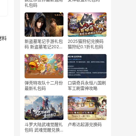
礼包码
材料
新盗墓笔记手游礼包
2025猫狩纪兑换码
码 新盗墓笔记2025
猫狩纪0.1折礼包码
官方版兑换码
弹壳特攻队十二月份
口袋奇兵永恒八国刷
最新礼包码
军工刷雷神攻略
斗罗大陆武魂觉醒礼
卢希达起源兑换码
包码 武魂觉醒兑换
码2025