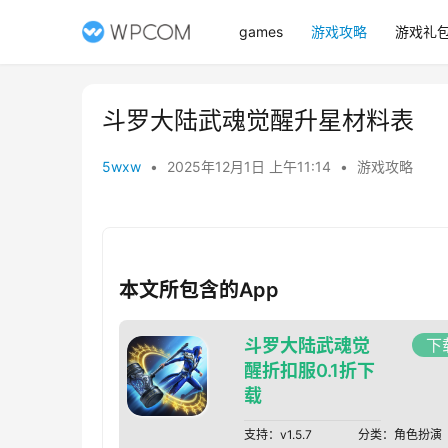
games
游戏攻略
游戏礼
斗罗大陆武魂觉醒升星材料表
5wxw
•
2025年12月1日 上午11:14
•
游戏攻略
本文所包含的App
斗罗大陆武魂觉
下
醒折扣服0.1折下
载
支持：
v1.5.7
分类：
角色扮演