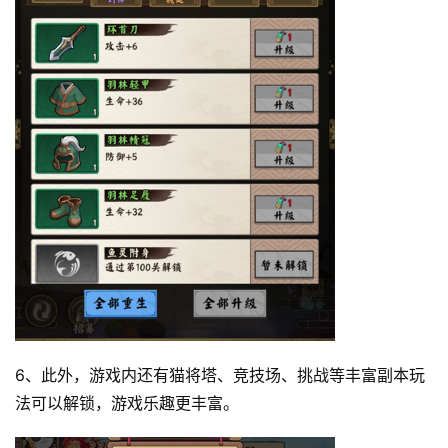
6、此外，游戏内还有猫将塔、竞技场、挑战等丰富副本玩
法可以解锁，游戏乐趣更丰富。