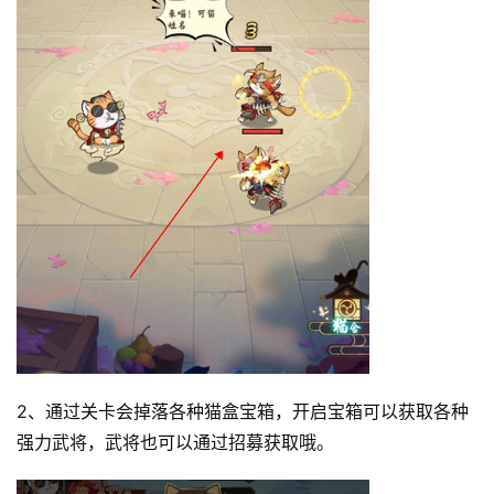
2、通过关卡会掉落各种猫盒宝箱，开启宝箱可以获取各种
强力武将，武将也可以通过招募获取哦。