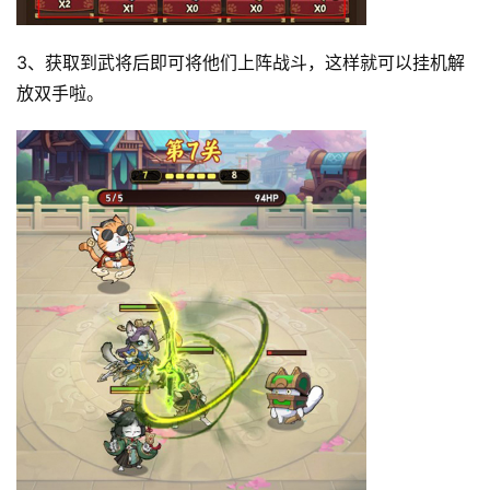
3、获取到武将后即可将他们上阵战斗，这样就可以挂机解
放双手啦。