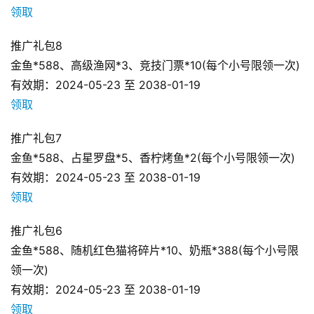
领取
推广礼包8
金鱼*588、高级渔网*3、竞技门票*10(每个小号限领一次)
有效期：2024-05-23 至 2038-01-19
领取
推广礼包7
金鱼*588、占星罗盘*5、香柠烤鱼*2(每个小号限领一次)
有效期：2024-05-23 至 2038-01-19
领取
推广礼包6
金鱼*588、随机红色猫将碎片*10、奶瓶*388(每个小号限
领一次)
有效期：2024-05-23 至 2038-01-19
领取