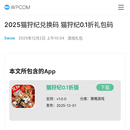
2025猫狩纪兑换码 猫狩纪0.1折礼包码
5wxw
2025年12月2日 上午10:54
游戏礼包
本文所包含的App
猫狩纪0.1折版
下载
支持：
v1.0.0
分类：
策略游戏
发布：
2025-12-01