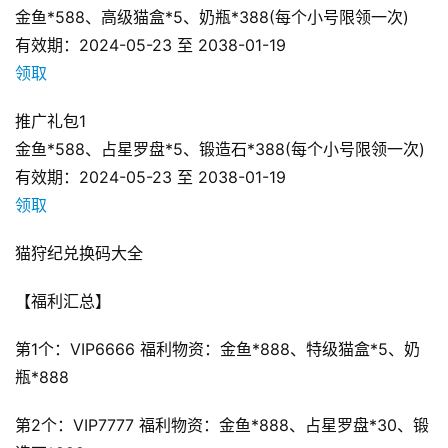
金鱼*588、高级猫盒*5、奶瓶*388(每个小号限领一次)
有效期：2024-05-23 至 2038-01-19
领取
推广礼包1
金鱼*588、占星罗盘*5、锻造石*388(每个小号限领一次)
有效期：2024-05-23 至 2038-01-19
领取
猫狩纪兑换码大全
【福利汇总】
第1个：VIP6666 福利物资：金鱼*888、特级猫盒*5、奶
瓶*888
第2个：VIP7777 福利物资：金鱼*888、占星罗盘*30、锻