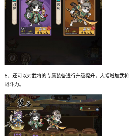
5、还可以对武将的专属装备进行升级提升，大幅增加武将
战斗力。