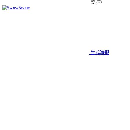
赞
(0)
5wxw
生成海报