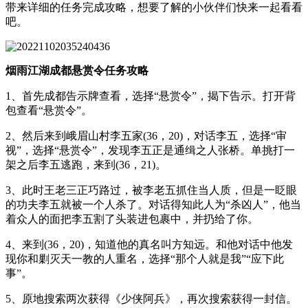
带来详细的任务完成攻略，想要了解的小伙伴们快来一起看看
吧。
烟雨江湖成都悬赏令任务攻略
1、首先成都告示牌查看，选择“悬赏令”，揭下告示。打开背
包查看“悬赏令”。
2、然后来到峨眉山村李五家(36，20)，对话李五，选择“审
视”，选择“悬赏令”，发现李五正是通缉之人张桥。单挑打一
架之后李五逃跑，来到(36，21)。
3、此时王老三正巧路过，被李老五抓住当人质，但是一眨眼
的功夫李五就被一个人杀了。对话得知此人为“杀凶人”，他当
着众人的面把李五割了头装进包裹中，并扔给了你。
4、来到(36，20)，知道他的真名叫方知远。和他对话中他发
现你和剿灭天一教的人重名，选择“那个人就是我”“应下此
事”。
5、原地搜索两次获得《少侠阿兵》，再次搜索获得一封信。