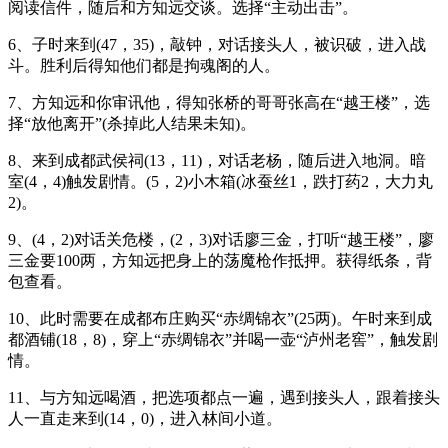
阅读信件，随后和方知远交谈。选择“主动出击”。
6、子时来到(47，35)，敲钟，对话接头人，被识破，进入战
斗。胜利后得知他们都是拘魂阁的人。
7、方知远和你审讯他，得知张桥的哥哥张高在“越王楼”，选
择“放他离开”(杀掉此人结果未知)。
8、来到成都武侯祠(13，11)，对话老杨，随后进入地洞。暗
室(4，4)触发剧情。(5，2)小木箱(冰蚕丝1，跌打药2，大力丸
2)。
9、(4，2)对话关危楼，(2，3)对话廖三金，打听“越王楼”，廖
三金要100两，方知远把身上的荡魔枪作抵押。获得纸条，背
包查看。
10、此时需要在成都布庄购买“赤绸锦衣”(25两)。午时来到成
都酒铺(18，8)，穿上“赤绸锦衣”并喝一壶“泸州老窖”，触发剧
情。
11、与方知远喝酒，把选项都点一遍，遇到接头人，跟着接头
人一直走来到(14，0)，进入林间小道。