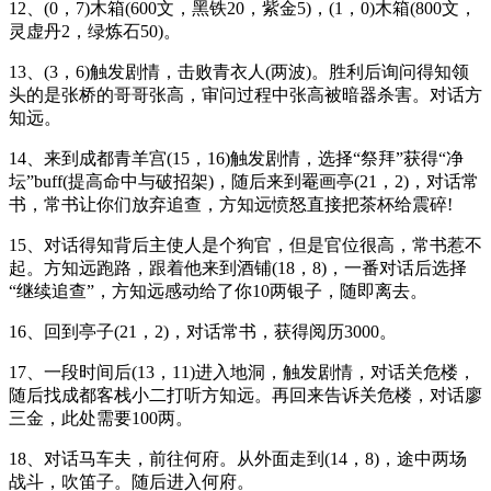
12、(0，7)木箱(600文，黑铁20，紫金5)，(1，0)木箱(800文，
灵虚丹2，绿炼石50)。
13、(3，6)触发剧情，击败青衣人(两波)。胜利后询问得知领
头的是张桥的哥哥张高，审问过程中张高被暗器杀害。对话方
知远。
14、来到成都青羊宫(15，16)触发剧情，选择“祭拜”获得“净
坛”buff(提高命中与破招架)，随后来到罨画亭(21，2)，对话常
书，常书让你们放弃追查，方知远愤怒直接把茶杯给震碎!
15、对话得知背后主使人是个狗官，但是官位很高，常书惹不
起。方知远跑路，跟着他来到酒铺(18，8)，一番对话后选择
“继续追查”，方知远感动给了你10两银子，随即离去。
16、回到亭子(21，2)，对话常书，获得阅历3000。
17、一段时间后(13，11)进入地洞，触发剧情，对话关危楼，
随后找成都客栈小二打听方知远。再回来告诉关危楼，对话廖
三金，此处需要100两。
18、对话马车夫，前往何府。从外面走到(14，8)，途中两场
战斗，吹笛子。随后进入何府。