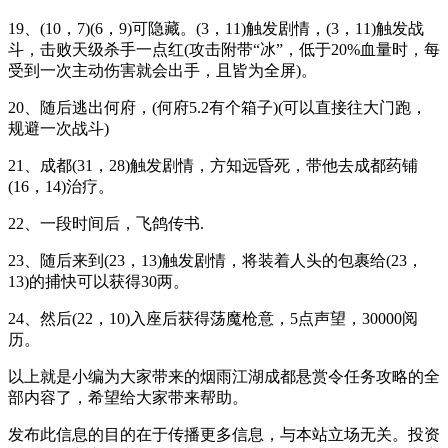
19、(10，7)(6，9)可隐藏。(3，11)触发剧情，(3，11)触发战
斗，击败天级杀手一点红(攻击附带“冰”，低于20%血量时，每
受到一次主动伤害就会出手，且皆为全屏)。
20、随后逃出何府，(何府5.2有个箱子)(可以直接往大门跑，
规避一次战斗)
21、成都(31，28)触发剧情，方知远昏死，带他去成都药铺
(16，14)治疗。
22、一段时间后，飞鸽传书.
23、随后来到(23，13)触发剧情，将装着人头的包裹给(23，
13)的捕快可以获得30两。
24、然后(22，10)入座后获得荡魔枪意，5点声望，30000阅
历。
以上就是小编为大家带来的烟雨江湖成都悬赏令任务攻略的全
部内容了，希望给大家带来帮助。
发布此信息的目的在于传播更多信息，与本站立场无关。投资