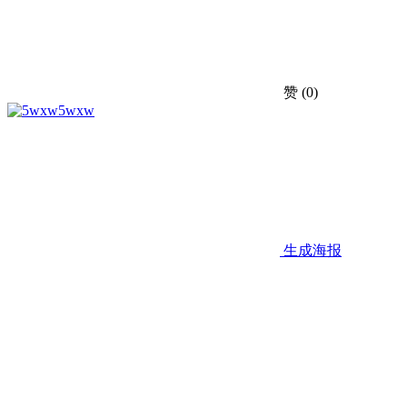
赞
(0)
5wxw
生成海报