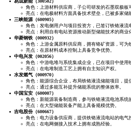
易成新能（300502）
角色：上游材料供应商，子公司研发的石墨双极板
亮点：在电极材料方面具备技术壁垒，已被多家储
三峡能源（600905）
角色：发电侧用户与项目投资方，已签订铁铬液流
亮点：利用自有电站资源推动新型储能技术的商业
华菱钢铁（000932）
角色：上游金属原料供应商，拥有铬矿资源，可为
亮点：在原材料成本控制上具备竞争优势。
中电兴发（002056）
角色：中游电堆与系统集成企业，已在项目中使用
亮点：在电堆制造工艺上拥有自主知识产权。
水发燃气（000970）
角色：能源综合企业，布局铁铬液流储能项目，提
亮点：通过多能互补提升储能系统的整体效率。
中国宝安（600007）
角色：新能源装备制造商，参与铁铬液流电池系统
亮点：在大型储能装备产能上具备规模优势。
吉电股份（600667）
角色：电力设备供应商，提供铁铬液流电站的电气
亮点：在电网侧接入技术上拥有成熟经验。