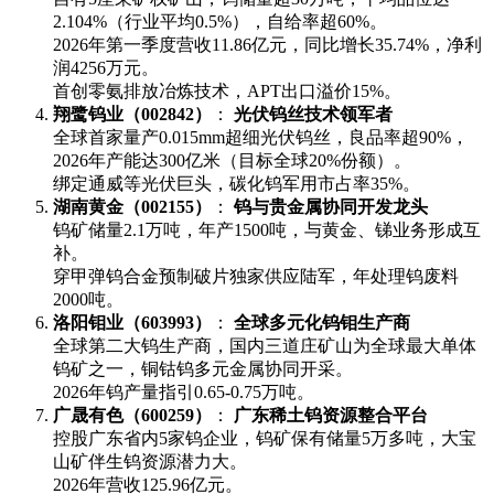
2.104%（行业平均0.5%），自给率超60%。
2026年第一季度营收11.86亿元，同比增长35.74%，净利
润4256万元。
首创零氨排放冶炼技术，APT出口溢价15%。
​翔鹭钨业（002842）​
​： ​
​光伏钨丝技术领军者​
全球首家量产0.015mm超细光伏钨丝，良品率超90%，
2026年产能达300亿米（目标全球20%份额）。
绑定通威等光伏巨头，碳化钨军用市占率35%。
​湖南黄金（002155）​
​： ​
​钨与贵金属协同开发龙头​
钨矿储量2.1万吨，年产1500吨，与黄金、锑业务形成互
补。
穿甲弹钨合金预制破片独家供应陆军，年处理钨废料
2000吨。
​洛阳钼业（603993）​
​： ​
​全球多元化钨钼生产商​
全球第二大钨生产商，国内三道庄矿山为全球最大单体
钨矿之一，铜钴钨多元金属协同开采。
2026年钨产量指引0.65-0.75万吨。
​广晟有色（600259）​
​： ​
​广东稀土钨资源整合平台​
控股广东省内5家钨企业，钨矿保有储量5万多吨，大宝
山矿伴生钨资源潜力大。
2026年营收125.96亿元。