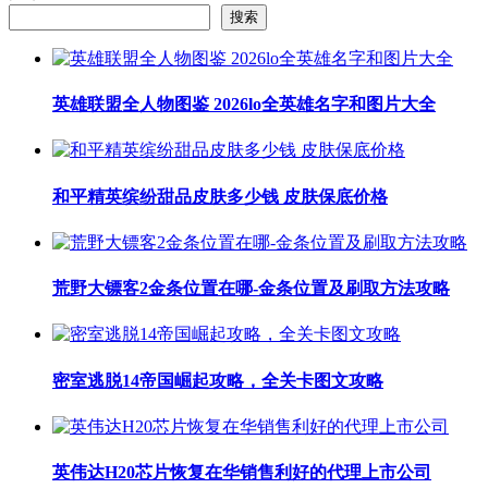
搜索
英雄联盟全人物图鉴 2026lo全英雄名字和图片大全
和平精英缤纷甜品皮肤多少钱 皮肤保底价格
荒野大镖客2金条位置在哪-金条位置及刷取方法攻略
密室逃脱14帝国崛起攻略，全关卡图文攻略
英伟达H20芯片恢复在华销售利好的代理上市公司