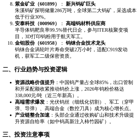
​紫金矿业（601899）​
​： ​
​新兴钨矿巨头​
朱溪钨矿探明储量286万吨，全球第二大钨矿，采选成本
低于行业30%。
​安泰科技（000969）​
​： ​
​高端钨材料供应商​
半导体钨靶良率99.5%替代日企，参与ITER核聚变项
目，3D打印钨粉用于航天军工。
​金钼股份（601958）​
​： ​
​钨铼合金技术龙头​
钨铼合金涡轮叶片寿命突破2万小时，适配C919发动
机，获军工二级保密资质。
二、行业趋势与投资逻辑
​资源战略价值提升​
​：中国钨产量占全球85%，出口管制
和开采配额收紧推动钨价上涨，2026年钨粉价格达
338,000元/吨（近三年新高）。
​高端需求爆发​
​：光伏钨丝（细线化切割）、军工（穿甲
弹、导弹）、高端合金（数控刀具）成为核心增长点。
​产业链整合加速​
​：头部企业通过收购矿山和技术升级提
升资源自给率（如中钨高新注入柿竹园矿）。
三、投资注意事项