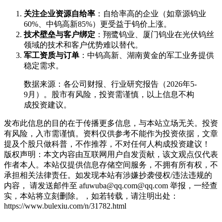
​关注企业资源自给率​
​：自给率高的企业（如章源钨业
60%、中钨高新85%）更受益于钨价上涨。
​技术壁垒与客户绑定​
​：翔鹭钨业、厦门钨业在光伏钨丝
领域的技术和客户优势难以替代。
​军工资质与订单​
​：中钨高新、湖南黄金的军工业务提供
稳定需求。
数据来源：各公司财报、行业研究报告（2026年5-
9月）。股市有风险，投资需谨慎，以上信息不构
成投资建议。
发布此信息的目的在于传播更多信息，与本站立场无关。投资
有风险，入市需谨慎。资料仅供参考不能作为投资依据，文章
提及个股只做科普，不作推荐，不对任何人构成投资建议！
版权声明：本文内容由互联网用户自发贡献，该文观点仅代表
作者本人。本站仅提供信息存储空间服务，不拥有所有权，不
承担相关法律责任。如发现本站有涉嫌抄袭侵权/违法违规的
内容， 请发送邮件至 afuwuba@qq.com@qq.com 举报，一经查
实，本站将立刻删除。，如若转载，请注明出处：
https://www.bulexiu.com/n/31782.html