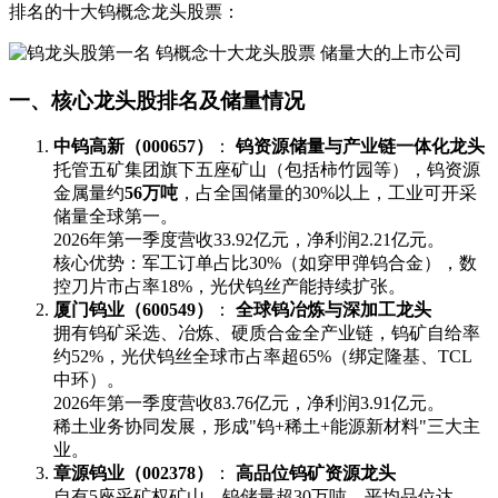
排名的十大钨概念龙头股票：
一、核心龙头股排名及储量情况
​中钨高新（000657）​
​： ​
​钨资源储量与产业链一体化龙头​
托管五矿集团旗下五座矿山（包括柿竹园等），钨资源
金属量约​
​56万吨​
​，占全国储量的30%以上，工业可开采
储量全球第一。
2026年第一季度营收33.92亿元，净利润2.21亿元。
核心优势：军工订单占比30%（如穿甲弹钨合金），数
控刀片市占率18%，光伏钨丝产能持续扩张。
​厦门钨业（600549）​
​： ​
​全球钨冶炼与深加工龙头​
拥有钨矿采选、冶炼、硬质合金全产业链，钨矿自给率
约52%，光伏钨丝全球市占率超65%（绑定隆基、TCL
中环）。
2026年第一季度营收83.76亿元，净利润3.91亿元。
稀土业务协同发展，形成"钨+稀土+能源新材料"三大主
业。
​章源钨业（002378）​
​： ​
​高品位钨矿资源龙头​
自有5座采矿权矿山，钨储量超30万吨，平均品位达