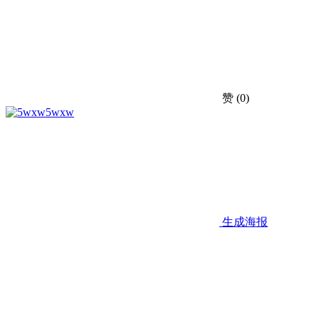
赞
(0)
5wxw
生成海报