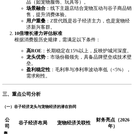
品（如宠物服饰、玩具等）。
场景融合
：线下主题店结合宠物互动与谷子商品销
售，提升消费体验。
用户重叠
：Z世代既是谷子经济主力，也是宠物经
济新兴客群。
10倍增长潜力评估标准
根据消费股历史规律，需满足以下条件：
高ROE
：长期稳定在15%以上，反映护城河深度。
龙头优势
：市场份额领先，具备品牌壁垒或技术壁
垒。
盈利稳定性
：毛利率与净利率波动率低（<5%），
需求刚性。
三、重点公司分析
（一）谷子经济龙头与宠物经济的潜在协同
公
财务亮点（2026
谷子经济布局
宠物经济关联性
司
年）
奥