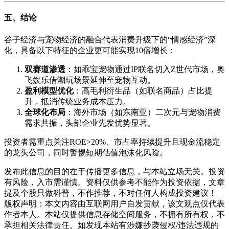
五、结论
谷子经济与宠物经济的融合代表消费升级下的“情感经济”深
化，具备以下特征的企业更可能实现10倍增长：
双赛道渗透
：如乖宝宠物通过IP联名切入Z世代市场，奥
飞娱乐借潮玩场景延伸至宠物互动。
盈利模型优化
：高毛利衍生品（如联名商品）占比提
升，抵消传统业务成本压力。
全球化布局
：海外市场（如东南亚）二次元与宠物消费
需求共振，头部企业先发优势显著。
投资者需重点关注ROE>20%、市占率持续提升且现金流稳定
的龙头公司，同时警惕短期估值泡沫化风险。
发布此信息的目的在于传播更多信息，与本站立场无关。投资
有风险，入市需谨慎。资料仅供参考不能作为投资依据，文章
提及个股只做科普，不作推荐，不对任何人构成投资建议！
版权声明：本文内容由互联网用户自发贡献，该文观点仅代表
作者本人。本站仅提供信息存储空间服务，不拥有所有权，不
承担相关法律责任。如发现本站有涉嫌抄袭侵权/违法违规的