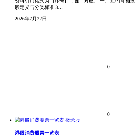
资料引用格式为"[[序号]]"，如""对应。 一、3D打印概念
股定义与分类标准 3…
2026年7月22日
0
0
概念股
港股消费股票一览表