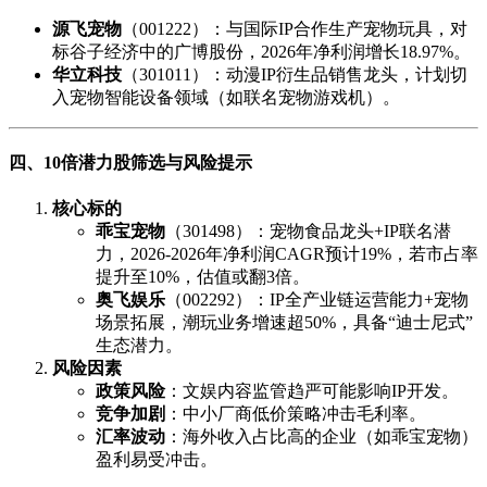
源飞宠物
（001222）：与国际IP合作生产宠物玩具，对
标谷子经济中的广博股份，2026年净利润增长18.97%。
华立科技
（301011）：动漫IP衍生品销售龙头，计划切
入宠物智能设备领域（如联名宠物游戏机）。
四、10倍潜力股筛选与风险提示
核心标的
乖宝宠物
（301498）：宠物食品龙头+IP联名潜
力，2026-2026年净利润CAGR预计19%，若市占率
提升至10%，估值或翻3倍。
奥飞娱乐
（002292）：IP全产业链运营能力+宠物
场景拓展，潮玩业务增速超50%，具备“迪士尼式”
生态潜力。
风险因素
政策风险
：文娱内容监管趋严可能影响IP开发。
竞争加剧
：中小厂商低价策略冲击毛利率。
汇率波动
：海外收入占比高的企业（如乖宝宠物）
盈利易受冲击。