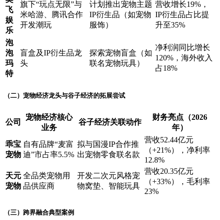
旗下“玩点无限”与
计划推出宠物主题
营收增长19%，
飞
米哈游、腾讯合作
IP衍生品（如宠物
IP衍生品占比提
娱
开发潮玩
服饰）
升至35%
乐
泡
净利润同比增长
泡
盲盒及IP衍生品龙
探索宠物盲盒（如
120%，海外收入
玛
头
联名宠物玩具）
占18%
特
（二）宠物经济龙头与谷子经济的拓展尝试
宠物经济核心
财务亮点（2026
公司
谷子经济关联动作
业务
年）
营收52.44亿元
乖宝
自有品牌“麦富
拟与国漫IP合作推
（+21%），净利率
宠物
迪”市占率5.5%
出宠物零食联名款
12.8%
营收20.35亿元
天元
全品类宠物用
开发二次元风格宠
（+33%），毛利率
宠物
品供应商
物窝垫、智能玩具
23%
（三）跨界融合典型案例