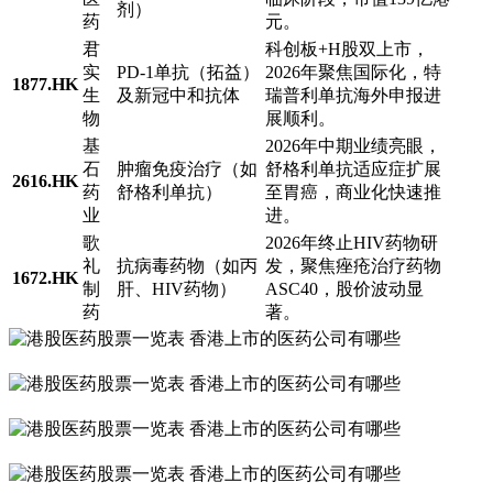
剂）
药
元。
君
科创板+H股双上市，
实
PD-1单抗（拓益）
2026年聚焦国际化，特
1877.HK
生
及新冠中和抗体
瑞普利单抗海外申报进
物
展顺利。
基
2026年中期业绩亮眼，
石
肿瘤免疫治疗（如
舒格利单抗适应症扩展
2616.HK
药
舒格利单抗）
至胃癌，商业化快速推
业
进。
歌
2026年终止HIV药物研
礼
抗病毒药物（如丙
发，聚焦痤疮治疗药物
1672.HK
制
肝、HIV药物）
ASC40，股价波动显
药
著。