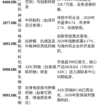
空间）与创新药研
0460.HK
医
336.7万股，业务进展积
发
药
极。
神
传统中药企业，2026年
威
中药制剂（如清开
市盈率9.74，市净率
2877.HK
药
灵注射液）
2.74，估值较低。
业
翰
创新管线逐步落地，
森
抗肿瘤、抗感染及
2026年指数权重4.17%，
3692.HK
制
中枢神经系统药物
与海外药企合作开发新
药
药。
科
伦
市值超390亿港元，核心
博
ADC药物（抗体偶
产品SKB264（TROP2
6990.HK
泰
联药物）研发
ADC）进入国际多中心
生
III期临床。
物
荣
自身免疫病与肿瘤
ADC药物RC48已商业
昌
药物（如泰它西
化，2026年医保谈判预
9995.HK
生
普、维迪西安单
期利好。
物
抗）