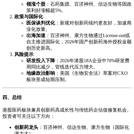
领涨个股
：石药集团、百济神州、信达生物等因政
策利好涨幅超5%。
政策与国际化
医保谈判优化
：新规对创新药续约更友好，加速商
业化放量。
出海加速
：百济神州、康方生物通过License-out或
自主推进国际化，2026年国产创新药海外授权金额
创历史新高。
风险提示
研发投入下降
：2026年港股18A企业中70%研发费
用同比减少，管线迭代压力增大。
地缘政治影响
：美国《生物安全法》草案对CXO
板块形成短期压制。
四、总结
港股医药板块兼具创新药高成长性与传统药企估值修复机会。
投资者可关注以下方向：
创新药龙头
：百济神州、信达生物、康方生物（国际化
潜力大）。