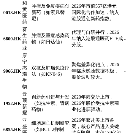
和
肿瘤及免疫疾病创
2026年市值557亿港元，
黄
新药（如索凡替
国际化合作加速，纳入
0013.HK
医
尼）
港股通创新药指数。
药
赛
代理与自研并行，2026
生
肿瘤及重症感染药
年纳入港股通医药ETF成
6600.HK
-
药
物（如日达仙）
分股。
业
康
宁
聚焦差异化靶点，2026
杰
双抗及肿瘤免疫疗
年临床试验数据积极，
9966.HK
-
瑞
法（如KN046）
股价波动较大。
生
物
云
创新药引进与开发
2020年港交所上市，
顶
（如抗生素、肾病
2026年股价受抗生素商
1952.HK
新
药物）
业化进展驱动。
耀
亚
2026年获赴美上市备
细胞凋亡机制研究
盛
案，核心产品进入关键
（如BCL-2抑制
6855.HK
医
临床阶段，市值139亿港