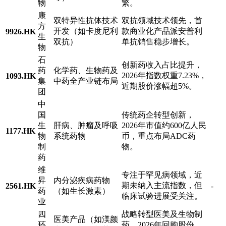
物
繁。
康
双特异性抗体技术
双抗领域技术领先，首
方
开发（如卡度尼利
款商业化产品派安普利
9926.HK
生
双抗）
单抗销售稳步增长。
物
石
创新药收入占比提升，
药
化学药、生物药及
2026年指数权重7.23%，
1093.HK
集
中药全产业链布局
近期股价涨幅超5%。
团
中
国
传统药企转型创新，
生
肝病、肿瘤及呼吸
2026年市值约600亿人民
1177.HK
物
系统药物
币，重点布局ADC药
制
物。
药
维
专注于罕见病领域，近
昇
内分泌疾病药物
期未纳入主流指数，但
2561.HK
-
药
（如生长激素）
临床试验进展受关注。
业
四
战略转型医美及生物制
医美产品（如渼颜
环
药，2026年回购股份