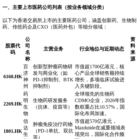
一、主要上市医药公司列表（按业务领域分类）
以下为香港交易所上市的主要医药公司，涵盖创新药、生物制
药、传统药企及CXO（医药外包）等细分领域：
公
资
股票代
司
料
主营业务
行业地位与近期动态
码
名
来
称
源
百
创新型肿瘤药物研
市值超1700亿港元，核
济
发与商业化（如
心产品全球销售额持续
6160.HK
神
PD-1抑制剂、BTK
增长，多项临床试验进
州
抑制剂）
入关键阶段。
药
全球领先的生物药
明
生物药研发服务
CDMO企业，2026年指
2269.HK
生
（抗体、疫苗等）
数权重占比10.57%，国
物
际化布局加速。
信
市值超570亿港元，
肿瘤免疫治疗药物
达
Mazdutide在减重领域表
（PD-1单抗、双抗
1801.HK
生
现突出，国际化合作频
等）