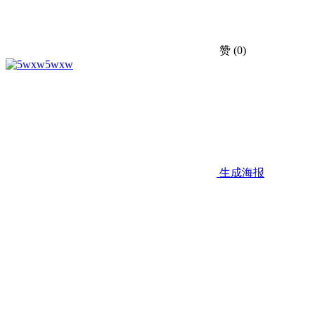
赞
(0)
5wxw
生成海报