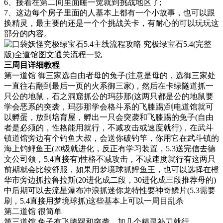
6、接着在第二间里面睡一觉就到挑战地区了;
7、这边每个房子里面的人基本上都有一个小故事，也可以跟
换精灵，最主要的还是一个个挑战关卡，有耐心的可以玩玩这
部分的内容。
三周目详细教程
第一道馆 御三家选自由者母的兔子(注意是母的，选御三家处
一直往右翻到最后一页的火系御三家)，然后在卡绿隧道抓一
只公的地鼠，石之洞窟抓公的玛莎那(这两只都是公的地鼠要
学会恶系的突袭，玛莎那学会格斗系的飞膝踢)到电道馆就可
以孵蛋，放到培育屋，孵出一只会突袭和飞膝踢的兔子(自由
者是必须的，性格能用就行，不减攻击或速度就行)，在武斗
镇道馆旁边有个钓鱼大叔，会送你破钓竿，你用它在武斗镇的
海上钓鲤鱼王(20级就进化，反正有学习装置，5.3送完信去德
文公司领，5.4直接有)性格不减攻击，不减速度就行有这两只
前期就会比较舒服，如果用梦境球抓鲤鱼王，也可以选择在橙
华市旁边抓拉鲁拉斯(20进化成二段，30进化成三段推荐母的)
中后期可以去流星瀑布冲浪抓迷你龙特性要神奇鳞片(5.3需要
刷，5.4直接用梦境球抓)这些基本上可以一周目乱杀
第二道馆 很简单
第三道馆 兔子有飞膝踢和突袭，加几个精灵补刀就行