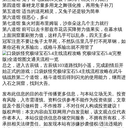
第四道馆 暴鲤龙尽量多用龙之舞强化推，再用兔子补刀
第五道馆 适当的送死精灵，又兔子还是较为简单
第六道馆 很恶心，多sl
第七道馆 集火对面布里姆翁，沙奈朵这几个主力就行
第八道馆 前可以去卡那兹市花店买降努力值果实，在暮水镇
上面洞窟重刷努力值，这样几乎可以乱杀，四天王多sl
冠军注意不要让兔子太早死，不然队伍里几乎打不死草钢，如
果你还有火系输出，或格斗系输出就不用管了
总之，进入古辰镇，古辰镇103道路找到小遥，完成剧情后开
始正式的游戏；口袋妖怪究极绿宝石5.4主线流程攻略在武斗
镇战胜第二个道馆，格斗道馆后得到闪光的使用能力，继而进
入石之洞窟，找到大吾。
发布此信息的目的在于传播更多信息，与本站立场无关。投资
有风险，入市需谨慎。资料仅供参考不能作为投资依据，文章
提及个股只做科普，不作推荐，不对任何人构成投资建议！
版权声明：本文内容由互联网用户自发贡献，该文观点仅代表
作者本人。本站仅提供信息存储空间服务，不拥有所有权，不
承担相关法律责任。如发现本站有涉嫌抄袭侵权/违法违规的