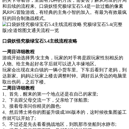
的关卡等着你，里面有几种的方法，需要去了解从对应的开局
和后续的流程来。口袋妖怪究极绿宝石5.4是一款过瘾的像素
风RPG冒险游戏，有经典的主角小智的加入。有最为有效最疯
狂的回合制激战模式。
口袋妖怪究极绿宝石5.4主线流程攻略
一周目详细教程
游戏开始选择男/女主角，玩家的对手将是跟玩家性别相反的
人物。给主角起好名字后就可以进入丰缘地区。
玩家会出现在未白镇的一辆小货车里。下车后看到了老妈，到
达新家。妈妈让玩家上楼去调整时钟。调好后从旁边的电脑里
取出伤药，之后下楼。
二周目详细教程
1、首先，醒来的第一个地点还是在自己的家里;
2、下去跟父母交流一下，父亲给了张船票;
3、接着母亲问你精灵的颜色;
4、然后博士将你的图鉴升级成386版本的，这时候收集图鉴工
作就可以开始了;
5、不过还是先去看看挑战地区，到凯那市坐船到水静市;