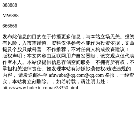
888888
MW888
666666
发布此信息的目的在于传播更多信息，与本站立场无关。投资
有风险，入市需谨慎。资料仅供参考不能作为投资依据，文章
提及个股只做科普，不作推荐，不对任何人构成投资建议！
版权声明：本文内容由互联网用户自发贡献，该文观点仅代表
作者本人。本站仅提供信息存储空间服务，不拥有所有权，不
承担相关法律责任。如发现本站有涉嫌抄袭侵权/违法违规的
内容， 请发送邮件至 afuwuba@qq.com@qq.com 举报，一经查
实，本站将立刻删除。，如若转载，请注明出处：
https://www.bulexiu.com/n/28350.html