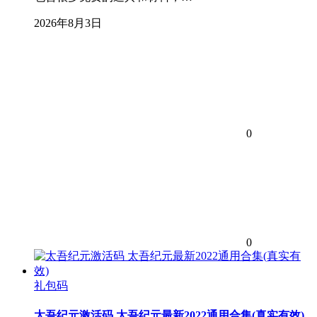
2026年8月3日
0
0
礼包码
太吾纪元激活码 太吾纪元最新2022通用合集(真实有效)