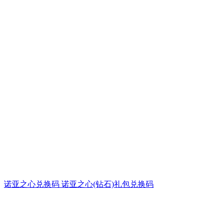
诺亚之心兑换码 诺亚之心(钻石)礼包兑换码