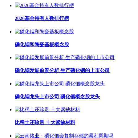
2026基金持有人数排行榜
磷化铟和陶瓷基板概念股
磷化铟发展前景分析 生产磷化铟的上市公司
磷化铟龙头上市公司 磷化铟概念股龙头
比稀土还珍贵 十大紧缺材料