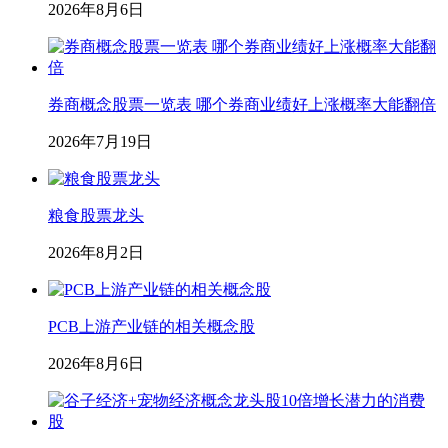
2026年8月6日
券商概念股票一览表 哪个券商业绩好上涨概率大能翻倍
2026年7月19日
粮食股票龙头
2026年8月2日
PCB上游产业链的相关概念股
2026年8月6日