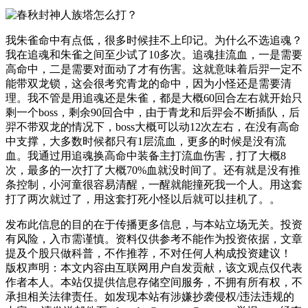
我朱雀命中有点低，很多时候挂不上印记。为什么不选追魂？
我在追魂和朱雀之间至少试了10多次。追魂挂流血，一是需要
高命中，二是需要对面动了才有伤害。这就意味着后羿一定不
能带双龙锁，这会很考究青龙的命中，因为小怪还是需要清
理。我不管是用追魂还是朱雀，都是大概60回合左右就开始只
剩一个boss，剩余90回合中，由于青龙和后羿会不断插队，后
羿不带双龙的情况下，boss大概可以动12次左右，在没有高命
中支撑，大多数时候都只有1层流血，更多的时候是没有流
血。我通过用追魂换高命中装备主打流血伤害，打了大概8
次，最多的一次打了大概70%血就没时间了。还有就是没有推
条控制，小河童很容易清醒，一醒就能撞死我一个人。用这套
打了两次就过了，用这套打死小怪以后就可以挂机了。。
发布此信息的目的在于传播更多信息，与本站立场无关。投资
有风险，入市需谨慎。资料仅供参考不能作为投资依据，文章
提及个股只做科普，不作推荐，不对任何人构成投资建议！
版权声明：本文内容由互联网用户自发贡献，该文观点仅代表
作者本人。本站仅提供信息存储空间服务，不拥有所有权，不
承担相关法律责任。如发现本站有涉嫌抄袭侵权/违法违规的