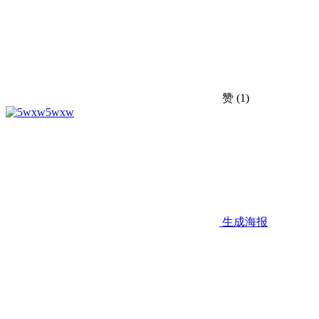
赞
(1)
5wxw
生成海报