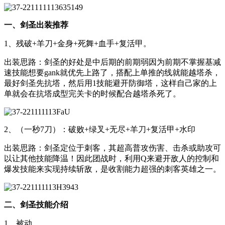
一、剑圣出装推荐
1、残破+羊刀+金身+死舞+血手+复活甲。
出装思路：剑圣的好处是中后期的前期弱因为前期不掌握基减
速技能想要gank就优先上路了，搭配上单推的线就能越塔杀，
最好剑圣先抗塔，然后用1技能避开防御塔，这样自己家的上
单就会在抗塔成型完关卡的时候配合越塔杀死了。
2、（一秒7刀）：破败+绿叉+无尽+羊刀+复活甲+水印
出装思路：剑圣定位于刺客，其超高普攻伤害、击杀或助攻可
以让其他技能降温！因此团战时，利用Q来避开敌人的控制和
爆发技能来实现持续斩敌，是收割能力超强的刺客英雄之一。
二、剑圣技能介绍
1、被动