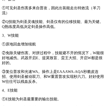
①可见剑圣伤害多来自普攻，因此出装能走出特效流（羊刀
流）
②Q技能为剑圣灵魂技能、剑圣仅有的位移技能、最为关键。
Q熟练度高低决定剑圣操作高低。
3、W技能
①原地回血增加续航
②免除关键伤害。对拼过程中，技能避不开的情况下，W能很
好地减伤。武器开启E、提莫致盲、蛮王大招、开启W都是很
好的。
③复位普攻和光速WA。操作上是EAAAWA-AQA秒脆皮连
招、使用剑圣被动双刀、和W重置普攻实现秒六刀。好好使用
W往往可以残血反杀。
4、E技能
①E技能为剑圣最重要的输出技能。