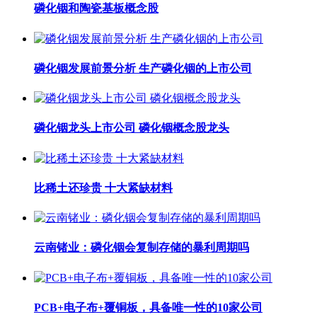
磷化铟和陶瓷基板概念股
磷化铟发展前景分析 生产磷化铟的上市公司
磷化铟龙头上市公司 磷化铟概念股龙头
比稀土还珍贵 十大紧缺材料
云南锗业：磷化铟会复制存储的暴利周期吗
PCB+电子布+覆铜板，具备唯一性的10家公司