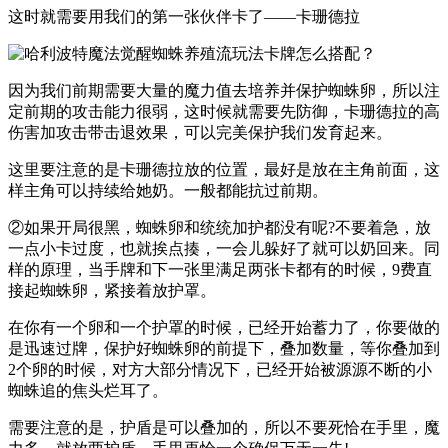
这时就需要用我们的第一张伙伴卡了——卡珊德拉
因为我们前期需要大量的魔力值去培养并保护蜘蛛卵，所以注
定前期的攻击能力很弱，这时候就需要先防御，卡珊德拉的高
伤害加攻击带击退效果，可以完美保护我们发育起来。
这里要注意的是卡珊德拉放的位置，最好是放在主角前面，这
样主角可以持续给她奶。一般都能抗过前期。
②如果开局很黑，蜘蛛卵和统统加护都没有呢?不要着急，放
一点小卡过度，也就挨点揍，一会儿躲好了就可以奶回来。同
样的原理，当手牌和下一张里满足两张卡都有的时候，9费直
接起蜘蛛卵，紧接着放护罩。
在你有一个卵和一个护罩的时候，已经开始蓄力了，你要做的
是迅速过牌，保护好蜘蛛卵的前提下，叠加数量，等你叠加到
2个卵的时候，对方大部分情况下，已经开始被源源不断的小
蜘蛛追的焦头烂耳了。
需要注意的是，护盾是可以叠加的，所以不要死恰在手里，魔