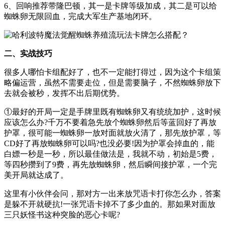
6、回响推荐带隆巴顿，其一是卡牌等级加成，其二是可以给
蜘蛛卵无限回血，完成大军生产基地闭环。
二、实战技巧
很多人哪怕卡组配好了，也不一定能打得过，因为这个卡组策
略偏运营，虽然不需要走位，但是需要脑子，不然蜘蛛卵放下
去就会被秒，发挥不出后期优势。
①最好的开局一定是手牌里既有蜘蛛卵又有统统加护，这时候
应该怎么办?千万不要着急先放个蜘蛛卵然后等蓝回好了再放
护罩，很可能一蜘蛛卵一放对面就放火清了，那先放护罩，等
CD好了再放蜘蛛卵可以吗?也没必要!因为护罩会掉血的，能
白嫖一秒是一秒，所以最佳做法是，我就不动，初始是5费，
等四秒攒到了9费，再先放蜘蛛卵，然后瞬间接护罩，一个完
美开局就达成了。
这里有小伙伴会问，那对方一出来放咒语卡打你怎么办，答案
是躲不开就硬抗!一张咒语卡掉不了多少血的。那如果对面放
三只妖怪书这种突脸的恶心卡呢?