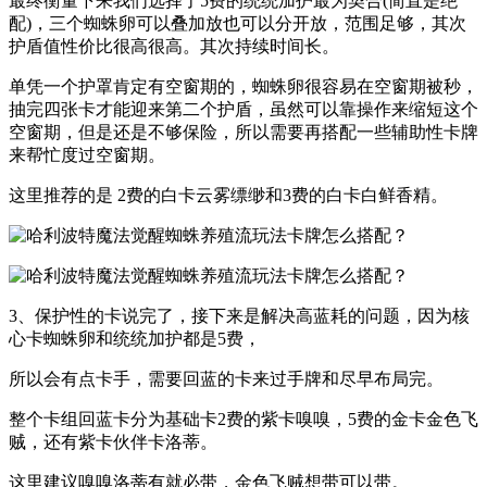
最终衡量下来我们选择了5费的统统加护最为契合(简直是绝
配)，三个蜘蛛卵可以叠加放也可以分开放，范围足够，其次
护盾值性价比很高很高。其次持续时间长。
单凭一个护罩肯定有空窗期的，蜘蛛卵很容易在空窗期被秒，
抽完四张卡才能迎来第二个护盾，虽然可以靠操作来缩短这个
空窗期，但是还是不够保险，所以需要再搭配一些辅助性卡牌
来帮忙度过空窗期。
这里推荐的是 2费的白卡云雾缥缈和3费的白卡白鲜香精。
3、保护性的卡说完了，接下来是解决高蓝耗的问题，因为核
心卡蜘蛛卵和统统加护都是5费，
所以会有点卡手，需要回蓝的卡来过手牌和尽早布局完。
整个卡组回蓝卡分为基础卡2费的紫卡嗅嗅，5费的金卡金色飞
贼，还有紫卡伙伴卡洛蒂。
这里建议嗅嗅洛蒂有就必带，金色飞贼想带可以带。