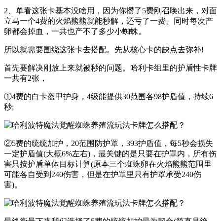
2、单看这张卡基本没啥用，因为你攒了5费刚召唤出来，对面
立马一个4费的火焰熊熊就能秒解，还亏了一费。同时每次产
卵都会掉血，一共也产不了多少小蜘蛛。
所以就需要围绕这张卡去搭配。先从核心卡的缺点去弥补!
首先要解决刚放上来就被秒的问题。哈利卡组里的护盾性卡牌
一共有2张，
①4费的白卡盔甲护身，4级能提供30范围各98护盾值，持续6
秒;
②5费的统统加护，20范围防护罩，393护盾值，每5秒会损失
一定护盾值(大概6%左右)，最关键的是只要在护罩内，所有伤
害只按护盾单体目标计算(原本三个蜘蛛卵在火焰熊熊范围里
可能各自受到240伤害，但是在护罩里只有护罩承受240伤
害)。