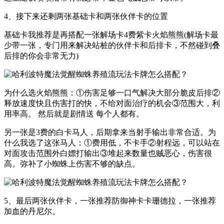
4、接下来还剩两张基础卡和两张伙伴卡的位置
基础卡我推荐是再搭配一张解场卡4费紫卡火焰熊熊(解场卡最
少带一张，专门用来解决站桩的伙伴卡和后排卡，不然碰到叠
后排的你会非常无力)
为什么选火焰熊熊：①伤害足够一口气解决大部分脆皮后排②
释放速度快且伤害打的快，不给对面治疗的机会③范围大，利
用率高。 然后就是剧情送 每个人都有。
另一张是3费的白卡马人，后期拿来当射手输出非常合适。为
什么我选了这张马人：①费用低，不卡手②射程远，可以站在
对面攻击范围外白嫖打输出③堆起来数量也贼恶心，伤害很
高。弥补了小蜘蛛上伤害不够的缺点。
5、最后两张伙伴卡，一张推荐防御神卡卡珊德拉，一张推荐
加血的丹尼尔。