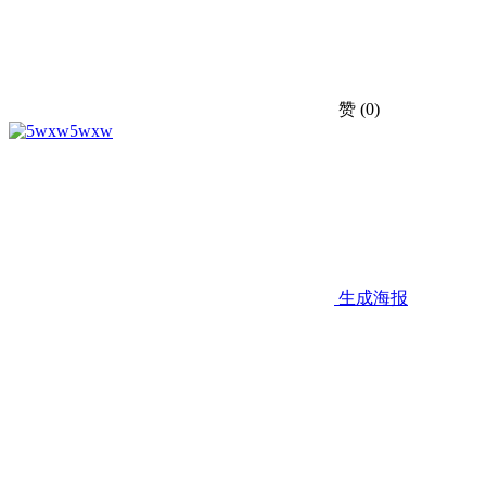
赞
(0)
5wxw
生成海报