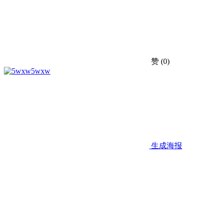
赞
(0)
5wxw
生成海报