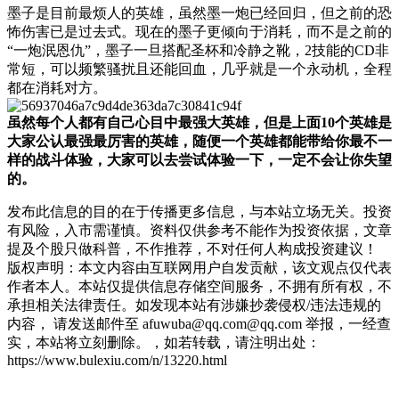
墨子是目前最烦人的英雄，虽然墨一炮已经回归，但之前的恐
怖伤害已是过去式。现在的墨子更倾向于消耗，而不是之前的
“一炮泯恩仇”，墨子一旦搭配圣杯和冷静之靴，2技能的CD非
常短，可以频繁骚扰且还能回血，几乎就是一个永动机，全程
都在消耗对方。
虽然每个人都有自己心目中最强大英雄，但是上面10个英雄是
大家公认最强最厉害的英雄，随便一个英雄都能带给你最不一
样的战斗体验，大家可以去尝试体验一下，一定不会让你失望
的。
发布此信息的目的在于传播更多信息，与本站立场无关。投资
有风险，入市需谨慎。资料仅供参考不能作为投资依据，文章
提及个股只做科普，不作推荐，不对任何人构成投资建议！
版权声明：本文内容由互联网用户自发贡献，该文观点仅代表
作者本人。本站仅提供信息存储空间服务，不拥有所有权，不
承担相关法律责任。如发现本站有涉嫌抄袭侵权/违法违规的
内容， 请发送邮件至 afuwuba@qq.com@qq.com 举报，一经查
实，本站将立刻删除。，如若转载，请注明出处：
https://www.bulexiu.com/n/13220.html