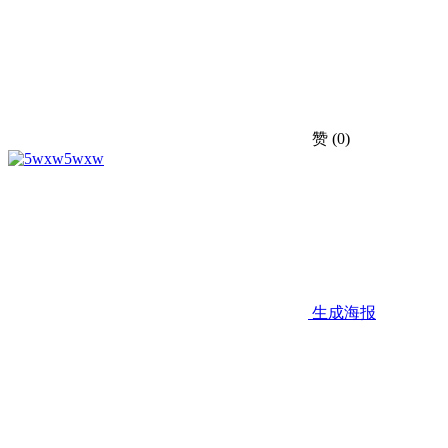
赞
(0)
5wxw
生成海报