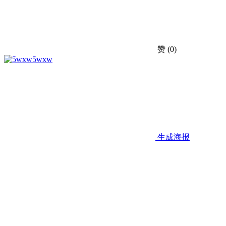
赞
(0)
5wxw
生成海报