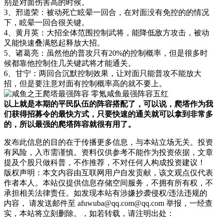
别是对面伤害高的时候。
3、邢道荣：被动死亡眩晕一回合，在对面没有免控的的情况
下，眩晕一回合很关键。
4、黄月英：大招全体范围控制武将，能降低敌方攻击，被动
又能快速叠满怒起释放大招。
5、诸葛亮：虽然他的普攻只有20%的控制概率，但是很多时
候都靠他控制住几关键武将才能通关。
6、甘宁：两回合沉默控制效果，让对面只能普攻不能放大
招，但是要注意对面有控制概率高的就不要上。
以上就是本期的平民队伍的阵容搭配了，可以说，爬塔作为我
们获得招募令的最快方式，只要快速的通关就可以拿到非常多
的，所以最强的爬塔阵容就很有用了。
发布此信息的目的在于传播更多信息，与本站立场无关。投资
有风险，入市需谨慎。资料仅供参考不能作为投资依据，文章
提及个股只做科普，不作推荐，不对任何人构成投资建议！
版权声明：本文内容由互联网用户自发贡献，该文观点仅代表
作者本人。本站仅提供信息存储空间服务，不拥有所有权，不
承担相关法律责任。如发现本站有涉嫌抄袭侵权/违法违规的
内容， 请发送邮件至 afuwuba@qq.com@qq.com 举报，一经查
实，本站将立刻删除。，如若转载，请注明出处：