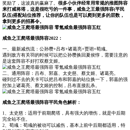
奖励了，这波真的赢麻了。
很多小伙伴经常用常规的推图阵容
来打咸将塔，这是很吃亏的一件事，咸鱼之王最强阵容(平民
队伍)搭配站位推荐，让你的队伍也是可以爬到更多的层数，
拿到更多的招募令。
咸鱼之王爬塔最强阵容2022：
一、最新减伤流：公孙瓒+吕布+诸葛亮+贾诩+荀彧。
遇到敌方有关羽的时候可以把公孙瓒换回夏侯惇，需要注意的
是这套阵容不好打双蔡文姬。
二、通用阵容：吕布、郭嘉、太史慈、蔡文姬、诸葛亮。
碰到过不去的关卡可以把吕布和郭嘉的站位换一下，郭嘉的强
控加上诸葛亮、蔡文姬的控制，吕布直接乱杀。
咸鱼之王爬塔最强阵容平民角色解析：
1、太史慈：适用于前期爬塔，具有强大的增伤，就是中后期
完全站不住。
2、荀彧：荀彧的被动可以减伤，基本上前中后期都适用，特