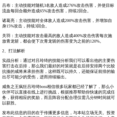
吕布：主动技能对随机3名敌人造成276%攻击伤害，并使目标
流血每回合额外造成65%攻击伤害，持续2回合。
诸葛亮：主动技能对全体敌人造成200%攻击伤害，并增加自
身15%攻击，持续3回合。
关羽：主动技能对攻击最高的敌人造成400%攻击伤害每次施
放青龙斩，都会使下次青龙斩的伤害变为之前的120%。
2、打法解析
实战分析：通过对吕玲绮的技能分析我们可以看出他的主要伤
害打击在后排，那么我们最好的对策就是在后排安排两个比较
抗揍的咸将来承担伤害，这样既可以持久，还能保证前排的输
出尽可能少的受伤，进而持续输出。
咸鱼之王疯狂吕玲绮boss相信很多玩家都已经了解了，那么小
伙伴可以直接在线上进行挑战，根据推荐帮助你快速的完成任
务，获得相应的奖励，而且阵容分配合理仅需几分钟时间就可
以获胜。
发布此信息的目的在于传播更多信息，与本站立场无关。投资