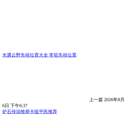
光遇云野先祖位置大全 常驻先祖位置
上一篇
2026年8月
6日 下午6:37
炉石传说牧师卡组平民推荐