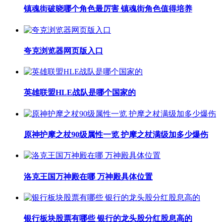
镇魂街破晓哪个角色最厉害 镇魂街角色值得培养
夸克浏览器网页版入口
英雄联盟HLE战队是哪个国家的
原神护摩之杖90级属性一览 护摩之杖满级加多少爆伤
洛克王国万神殿在哪 万神殿具体位置
银行板块股票有哪些 银行的龙头股分红股息高的