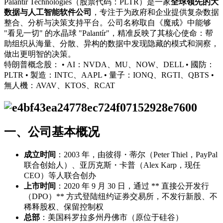
Palantir Technologies（股票代码：PLTR）是一家
全球领先的大
数据与人工智能软件公司
，专注于为政府和企业提供复杂数据
整合、分析与决策支持平台。公司名称取自《魔戒》中能够
"看见一切" 的水晶球 "Palantír"，精准反映了其核心使命：帮
助组织从海量、分散、异构的数据中发现隐藏的模式和洞察，
做出更明智的决策。
特
朗
普
概念
股
： • AI：NVDA、MU、NOW、DELL • 國防：
PLTR • 製造：INTC、AAPL • 量子：IONQ、RGTI、QBTS •
無人機：AVAV、KTOS、RCAT
一、公司基本概况
成立时间
：2003 年，由彼得・蒂尔（Peter Thiel，PayPal
联合创始人）、亚历克斯・卡普（Alex Karp，现任
CEO）等人联合创办
上市时间
：2020 年 9 月 30 日，通过 ** 直接公开发行
（DPO）** 方式登陆纽约证券交易所，不发行新股、不
稀释股权、保留控制权
总部
：美国科罗拉多州丹佛市（原位于硅谷）