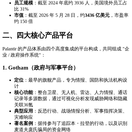
员工规模
：截至 2024 年底约 3936 人，美国境外员工占
比 31%
市值
：截至 2026 年 5 月 28 日，约
3436 亿美元
，市盈率
约 150 倍
二、四大核心产品平台
Palantir 的产品体系由四个高度集成的平台构成，共同组成 "企
业 / 政府操作系统"：
1.
Gotham（政府与军事平台）
定位
：最早的旗舰产品，专为情报、国防和执法机构设
计
核心功能
：整合卫星、无人机、雷达、人力情报、通话
记录等多源数据，通过可视化分析发现威胁网络和隐藏
关联36氪
典型应用
：反恐行动、战场情报分析、军事指挥决策、
灾难响应
著名案例
：据传参与了追踪本・拉登的行动，以及识别
麦道夫庞氏骗局的资金网络