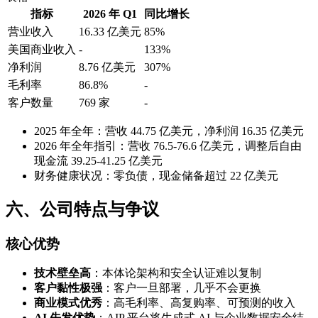
指标
2026 年 Q1
同比增长
营业收入
16.33 亿美元
85%
美国商业收入
-
133%
净利润
8.76 亿美元
307%
毛利率
86.8%
-
客户数量
769 家
-
2025 年全年：营收 44.75 亿美元，净利润 16.35 亿美元
2026 年全年指引：营收 76.5-76.6 亿美元，调整后自由
现金流 39.25-41.25 亿美元
财务健康状况：零负债，现金储备超过 22 亿美元
六、公司特点与争议
核心优势
技术壁垒高
：本体论架构和安全认证难以复制
客户黏性极强
：客户一旦部署，几乎不会更换
商业模式优秀
：高毛利率、高复购率、可预测的收入
AI 先发优势
：AIP 平台将生成式 AI 与企业数据安全结