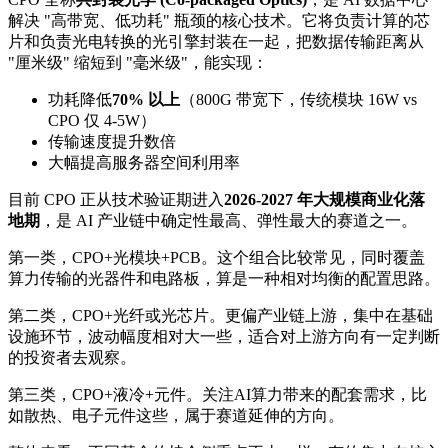
解决 "高带宽、低功耗" 瓶颈的核心技术。它将负责计算的芯
片和负责光电转换的光引擎封装在一起，把数据传输距离从
"厘米级" 缩短到 "毫米级"，能实现：
功耗降低
70% 以上
（800G 带宽下，传统模块 16W vs
CPO 仅 4-5W）
传输速度提升数倍
大幅提高服务器空间利用率
目前 CPO 正从技术验证期进入
2026-2027 年大规模商业化落
地期
，是 AI 产业链中确定性最高、弹性最大的赛道之一。
第一类，CPO+光模块+PCB。这个组合比较常见，同时覆盖
算力传输的光器件和电路板，算是一种相对均衡的配置思路。
第二类，CPO+光纤或光芯片。更偏产业链上游，集中在基础
设施环节，波动幅度相对大一些，适合对上游方向有一定判断
的投资者去观察。
第三类，CPO+液冷+元件。关注AI算力带来的配套需求，比
如散热、电子元件这些，属于赛道延伸的方向。