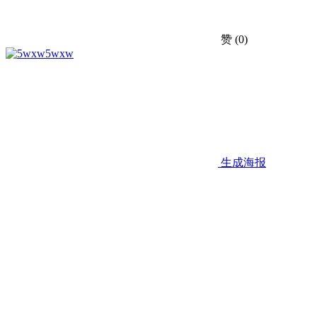
赞
(0)
5wxw
生成海报