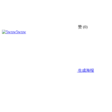
赞
(0)
5wxw
生成海报