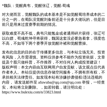
*魏队：觉醒典韦，觉醒张辽，觉醒-荀彧
对大佬而言，觉醒魏队的成本基本是不如觉醒蜀培养成本的二
分之一的，在蜀队没觉醒刘备前还是十分多大佬玩的，但是目
前只是用来过度赛季前期的情况。
获取难度不高不低，典韦只能氪金或者通用碎片获得，张辽可
以白嫖，荀彧乾坤寻将获得，魏国这套没必要急着拿，强度也
不高，不如等下两个赛季开放觉醒许褚和觉醒曹操。
发布此信息的目的在于传播更多信息，与本站立场无关。投资
有风险，入市需谨慎。资料仅供参考不能作为投资依据，文章
提及个股只做科普，不作推荐，不对任何人构成投资建议！
版权声明：本文内容由互联网用户自发贡献，该文观点仅代表
作者本人。本站仅提供信息存储空间服务，不拥有所有权，不
承担相关法律责任。如发现本站有涉嫌抄袭侵权/违法违规的
内容， 请发送邮件至 afuwuba@qq.com@qq.com 举报，一经查
实，本站将立刻删除。，如若转载，请注明出处：
https://www.bulexiu.com/n/33823.html