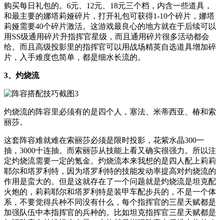
购买每日礼包的。6元、12元、18元三个档，内含一些道具，
和最主要的娜塔莉娅碎片，打开礼包可获得1-10个碎片，娜塔
莉娅需要40个碎片激活。这游戏最良心的地方就在于后续可以
用SS级通用碎片升指挥官星级，而且通用碎片很多活动都会
给。而且高级投影里的指挥官可以用战场精英自选道具增加碎
片，入手难度也简单，都是细水长流的。
3、灼烧流
灼烧流的阵容里必须有的是四个人，塞法、米蒂西亚、椿和索
丽莎。
这套阵容难就难在索丽莎必须是限时投影，花紫水晶300一
抽，3000十连抽。而索丽莎从技能上看又确实很强力。所以注
定灼烧流需要一定的氪金。灼烧流本来我想的是四人配上莉莉
耶尔和塔罗利特，因为塔罗利特的技能发动率提高对灼烧流的
作用是蛮大的。但是这就存在了一个问题就是灼烧流是坦克配
火炮的，莉莉耶尔和塔罗利特是装甲车配步兵的，不是一个体
系，不要觉得兵种不同没有什么，每个指挥官的三星天赋都是
加强队伍中本指挥官的兵种的。比如坦克指挥官三星天赋都是