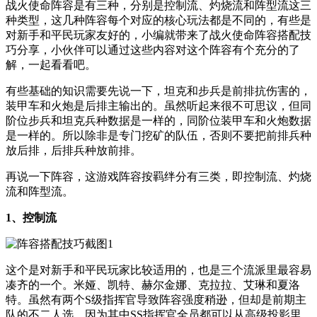
战火使命阵容是有三种，分别是控制流、灼烧流和阵型流这三
种类型，这几种阵容每个对应的核心玩法都是不同的，有些是
对新手和平民玩家友好的，小编就带来了战火使命阵容搭配技
巧分享，小伙伴可以通过这些内容对这个阵容有个充分的了
解，一起看看吧。
有些基础的知识需要先说一下，坦克和步兵是前排抗伤害的，
装甲车和火炮是后排主输出的。虽然听起来很不可思议，但同
阶位步兵和坦克兵种数据是一样的，同阶位装甲车和火炮数据
是一样的。所以除非是专门挖矿的队伍，否则不要把前排兵种
放后排，后排兵种放前排。
再说一下阵容，这游戏阵容按羁绊分有三类，即控制流、灼烧
流和阵型流。
1、控制流
这个是对新手和平民玩家比较适用的，也是三个流派里最容易
凑齐的一个。米娅、凯特、赫尔金娜、克拉拉、艾琳和夏洛
特。虽然有两个S级指挥官导致阵容强度稍逊，但却是前期主
队的不二人选，因为其中SS指挥官全员都可以从高级投影里