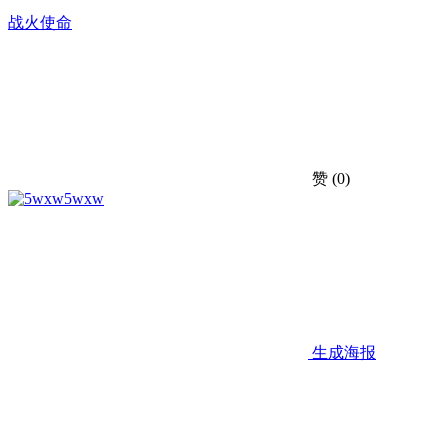
战火使命
赞
(0)
5wxw
生成海报