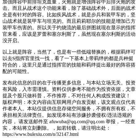
加强阵容中前排坦克血量，火炮就是增强阵容中后排火炮的攻
击。而且从战术这个功能来看，除了基础战术外，后面的战术
全是有针对的阵容。比如疾风战术，就是步兵和装甲车的，坚
山战术就是装甲车与坦克的。而且莉莉耶尔的技能是增加己方
装甲车伤害的。所以关于灼烧流的最后拼图就现在显示的指挥
官来看，应该是罗蕾和塞尔利斯了，虽然现在塞尔利斯的活动
没开启。
以上就是阵容，当然了，也是有一些低端替换的，根据羁绊可
以去S指挥官里找一找，看了一下基本上带羁绊的都是兵种挺
符合的，这里只是通过指挥官的技能和羁绊提出最好的阵容搭
配的可能性。
发布此信息的目的在于传播更多信息，与本站立场无关。投资
有风险，入市需谨慎。资料仅供参考不能作为投资依据，文章
提及个股只做科普，不作推荐，不对任何人构成投资建议！
版权声明：本文内容由互联网用户自发贡献，该文观点仅代表
作者本人。本站仅提供信息存储空间服务，不拥有所有权，不
承担相关法律责任。如发现本站有涉嫌抄袭侵权/违法违规的
内容， 请发送邮件至 afuwuba@qq.com@qq.com 举报，一经查
实，本站将立刻删除。，如若转载，请注明出处：
https://www.bulexiu.com/n/32147.html