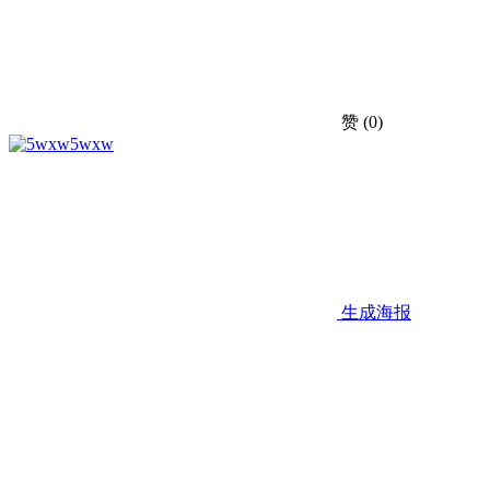
赞
(0)
5wxw
生成海报