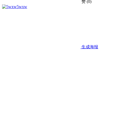
赞
(0)
5wxw
生成海报