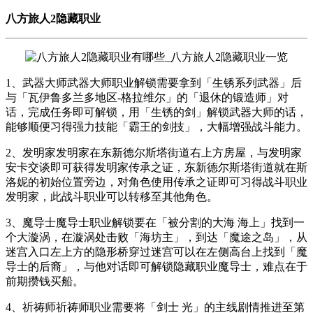
八方旅人2隐藏职业
1、武器大师武器大师职业解锁需要拿到「生锈系列武器」后
与「瓦伊鲁多兰多地区-格拉维尔」的「退休的锻造师」对
话，完成任务即可解锁，用「生锈的剑」解锁武器大师的话，
能够顺便习得强力技能「霸王的剑技」，大幅增强战斗能力。
2、发明家发明家在东新德尔斯塔街道右上方房屋，与发明家
安卡交谈即可获得发明家传承之证，东新德尔斯塔街道就在斯
洛妮的初始位置旁边，对角色使用传承之证即可习得战斗职业
发明家，此战斗职业可以转移至其他角色。
3、魔导士魔导士职业解锁要在「被分割的大海 海上」找到一
个大漩涡，在漩涡处击败「海坊主」，到达「魔途之岛」，从
迷宫入口左上方的隐形桥穿过迷宫可以在左侧高台上找到「魔
导士的后裔」，与他对话即可解锁隐藏职业魔导士，难点在于
前期攒钱买船。
4、祈祷师祈祷师职业需要将「剑士 光」的主线剧情推进至第