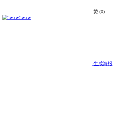
赞
(0)
5wxw
生成海报