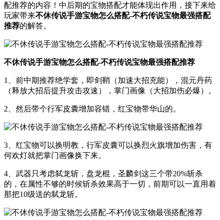
配推荐的内容！中后期的宝物搭配才能体现出作用，接下来给
玩家带来
不休传说手游宝物怎么搭配-不朽传说宝物最强搭配
推荐
的解答。
不休传说手游宝物怎么搭配-不朽传说宝物最强搭配推荐
1、前中期推荐绝学套，即剑鞘（加速大招充能），混元丹药
（释放大招后提升攻击攻速），掌门画像（大招加伤必爆）。
2、然后带个行军皮囊增加容错，红宝物带华山的。
3、红宝物可以换明教，行军皮囊可以换烈火旗增加伤害，有
何欢灯就把掌门画像换下来。
4、武器只考虑弑龙斩，盘龙棍，圣麟剑这三个带20%斩杀
的，在属性不够的时候斩杀效果高于一切，前期可以一直用着
那把10级送的弑龙斩。