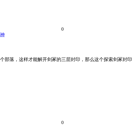
0
神
个部落，这样才能解开剑冢的三层封印，那么这个探索剑冢封印
0