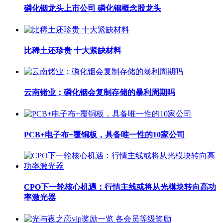
磷化铟龙头上市公司 磷化铟概念股龙头
比稀土还珍贵 十大紧缺材料
云南锗业：磷化铟会复制存储的暴利周期吗
PCB+电子布+覆铜板，具备唯一性的10家公司
CPO下一轮核心机遇：行情主线或将从光模块转向高功
率激光器