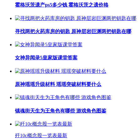
霍格沃茨遗产ps5多少钱 霍格沃茨之遗价格
寻找两把火药库房的钥匙 原神层岩巨渊两把钥匙在哪
女神异闻录5皇家版课堂答案
原神瑶瑶升级材料 瑶瑶突破材料要什么
镇魂街天生为王角色有哪些 游戏角色图鉴
歼10c概念股一览表最新