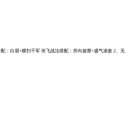
配：白眉+横扫千军 张飞战法搭配：所向披靡+盛气凌敌 2、无