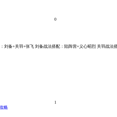
0
：刘备+关羽+张飞 刘备战法搭配：陷阵营+义心昭烈 关羽战法搭
1
攻略