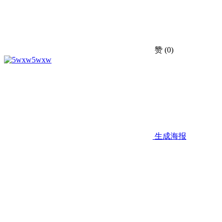
赞
(0)
5wxw
生成海报