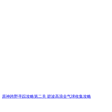
原神跨野寻踪攻略第二关 碧波高浪全气球收集攻略