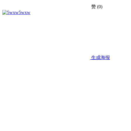
赞
(0)
5wxw
生成海报