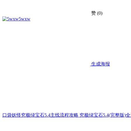
赞
(0)
5wxw
生成海报
口袋妖怪究极绿宝石5.4主线流程攻略 究极绿宝石5.4(完整版